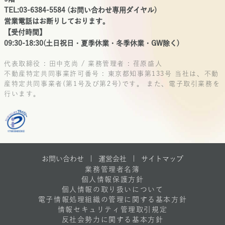
TEL:03-6384-5584 (お問い合わせ専用ダイヤル)
営業電話はお断りしております。
【受付時間】
09:30-18:30(土日祝日・夏季休業・冬季休業・GW除く)
代表取締役 : 田中克尚 / 業務管理者 : 荏原盛人
不動産特定共同事業許可番号 : 東京都知事第133号
当社は、不動
産特定共同事業者(第1号及び第2号)です。
また、電子取引業務を
行います。
お問い合わせ |
運営会社
|
サイトマップ
業務管理者名簿
個人情報保護方針
個人情報の取り扱いについて
電子情報処理組織の管理に関する基本方針
情報セキュリティ管理取引規定
反社会勢力に関する基本方針