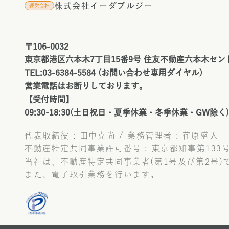
TEL:0
株式会社イーダブルジー
運営会社
受付時
除く)
個人情
〒106-0032
東京都港区六本木7丁目15番9号 住友不動産六本木セン
ご本人
す。 
TEL:03-6384-5584 (お問い合わせ専用ダイヤル)
場合が
営業電話はお断りしております。
【受付時間】
09:30-18:30(土日祝日・夏季休業・冬季休業・GW除く)
代表取締役 : 田中克尚 / 業務管理者 : 荏原盛人
不動産特定共同事業許可番号 : 東京都知事第133
当社は、不動産特定共同事業者(第1号及び第2号)
また、電子取引業務を行います。