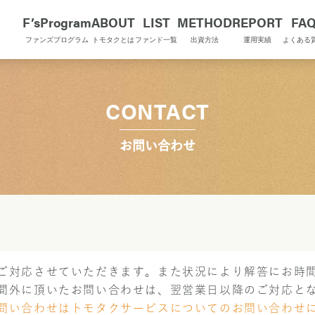
F’sProgram
ABOUT
LIST
METHOD
REPORT
FA
ファンズプログラム
トモタクとは
ファンド一覧
出資方法
運用実績
よくある
CONTACT
お問い合わせ
ご対応させていただきます。また状況により解答にお時
間外に頂いたお問い合わせは、翌営業日以降のご対応と
問い合わせはトモタクサービスについてのお問い合わせ