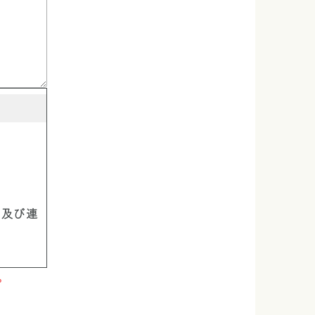
属及び連
。