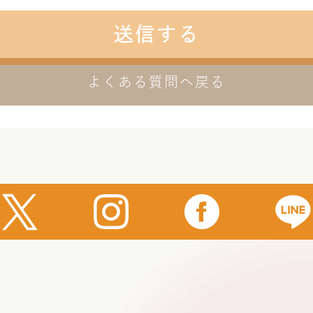
合わせ対応(本人への連絡を含む)のため
送信する
報取扱いの委託
事業運営上、前項利用目的の範囲に限って個人情報を外
よくある質問へ戻る
とがあります。この場合、個人情報保護水準の高い委託
人 情報の適正管理・機密保持についての契約を交わし、
実施させます。
報の開示等の請求
様は、当社に対してご自身の個人情報の開示等(利用目的
示、内容の訂正・追加・削除、利用の停止または消去、
の停止)に関して、下記の当社問合わせ窓口に申し出るこ
。その際、当社はお客様ご本人を確認させていただいた
な期間内に対応いたします。
合せ窓口】
6-0032 東京都港区六本木7丁目15番9号 住友不動産六本
ワー9階