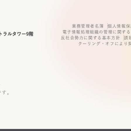
3-6812-9393 FAX:03-6812-9394
間:09:30~18:30(年末年始、夏期休日、ゴールデンウイ
報を提供されることの任意性について
業務管理者名簿
個人情報保
電子情報処理組織の管理に関する
トラルタワー9階
様が当社に個人情報を提供されるかどうかは任意による
反社会勢力に関する基本方針
誘
ただし、必要な項目をいただけない場合、適切な対応がで
クーリング・オフにより
あります。
号
です。