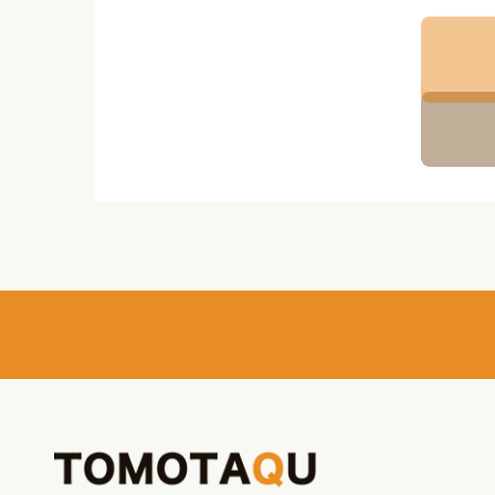
お問い
個人情
当社は
するこ
し、個
管理を
個人情
ご本人
知、開
の提供
きます
合理的
【お問
〒10
ラルタ