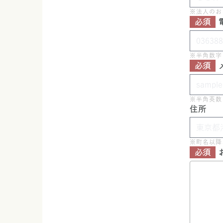
※法人のお
必須
※半角数字
必須
※半角英数
住所
※町名以降
必須