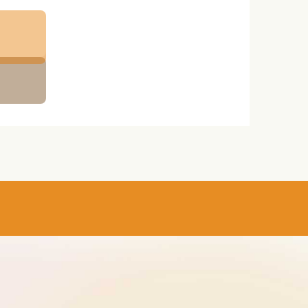
部に委託
先を選定
適切な
の通
第三者へ
とがで
うえで、
木セント