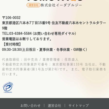
株式会社イーダブルジー
運営会社
〒106-0032
東京都港区六本木7丁目15番9号 住友不動産六本木セントラルタワー
9階
TEL:03-6384-5584 (お問い合わせ専用ダイヤル)
営業電話はお断りしております。
【受付時間】
09:30-18:30(土日祝日・夏季休業・冬季休業・GW除く)
代表取締役 : 田中克尚 / 業務管理者 : 荏原盛人
不動産特定共同事業許可番号 : 東京都知事第133号
当社は、不動
産特定共同事業者(第1号及び第2号)です。
また、電子取引業務を
行います。
お問い合わせ |
運営会社
|
サイトマップ