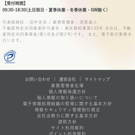
【受付時間】
09:30-18:30(土日祝日・夏季休業・冬季休業・GW除く)
代表取締役 : 田中克尚 / 業務管理者 : 荏原盛人
不動産特定共同事業許可番号 : 東京都知事第133号
当社は、不動
産特定共同事業者(第1号及び第2号)です。
また、電子取引業務を
行います。
お問い合わせ |
運営会社
|
サイトマップ
業務管理者名簿
個人情報保護方針
個人情報の取り扱いについて
電子情報処理組織の管理に関する基本方針
情報セキュリティ管理取引規定
反社会勢力に関する基本方針
誘致方針
サイト利用規約
ポイント利用規約