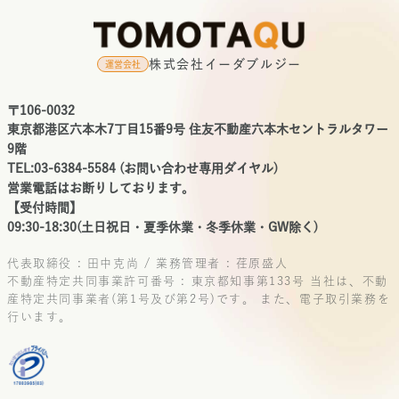
株式会社イーダブルジー
運営会社
〒106-0032
東京都港区六本木7丁目15番9号 住友不動産六本木セントラルタワー
9階
TEL:03-6384-5584 (お問い合わせ専用ダイヤル)
営業電話はお断りしております。
【受付時間】
09:30-18:30(土日祝日・夏季休業・冬季休業・GW除く)
代表取締役 : 田中克尚 / 業務管理者 : 荏原盛人
不動産特定共同事業許可番号 : 東京都知事第133号
当社は、不動
産特定共同事業者(第1号及び第2号)です。
また、電子取引業務を
行います。