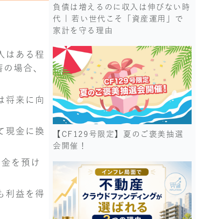
負債は増えるのに収入は伸びない時
代 | 若い世代こそ「資産運用」で
家計を守る理由
入はある程
蓄の場合、
は将来に向
て現金に換
【CF129号限定】夏のご褒美抽選
会開催！
お金を預け
も利益を得