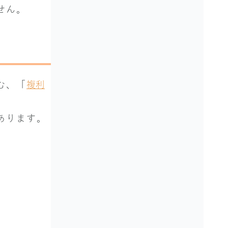
せん。
む、「
複利
あります。