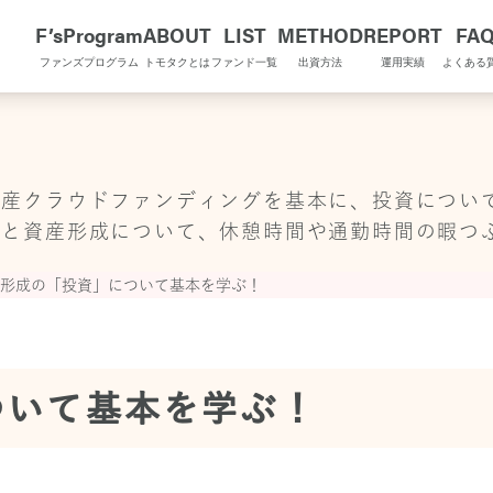
F’sProgram
ABOUT
LIST
METHOD
REPORT
FA
ファンズプログラム
トモタクとは
ファンド一覧
出資方法
運用実績
よくある
OMOTAQU TOPIX
動産クラウドファンディングを基本に、投資につい
金と資産形成について、休憩時間や通勤時間の暇つ
形成の「投資」について基本を学ぶ！
ついて基本を学ぶ！