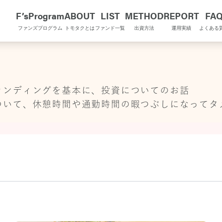
F’sProgram
ABOUT
LIST
METHOD
REPORT
FA
ファンズプログラム
トモタクとは
ファンド一覧
出資方法
運用実績
よくある
AQU TOPIX
ァンディングを基本に、投資についてのお話
ついて、休憩時間や通勤時間の暇つぶしになってタ