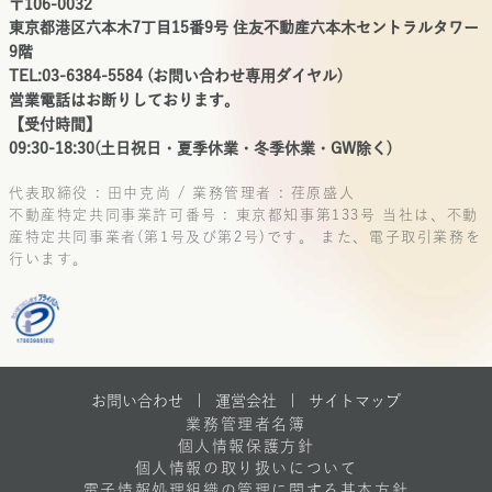
〒106-0032
東京都港区六本木7丁目15番9号 住友不動産六本木セントラルタワー
9階
TEL:03-6384-5584 (お問い合わせ専用ダイヤル)
営業電話はお断りしております。
【受付時間】
09:30-18:30(土日祝日・夏季休業・冬季休業・GW除く)
代表取締役 : 田中克尚 / 業務管理者 : 荏原盛人
不動産特定共同事業許可番号 : 東京都知事第133号
当社は、不動
産特定共同事業者(第1号及び第2号)です。
また、電子取引業務を
行います。
お問い合わせ |
運営会社
|
サイトマップ
業務管理者名簿
個人情報保護方針
個人情報の取り扱いについて
電子情報処理組織の管理に関する基本方針