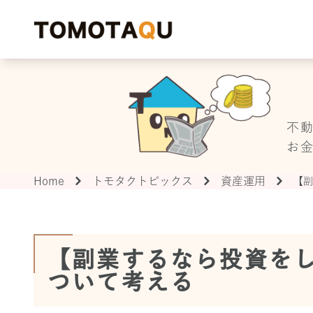
T
不
お
Home
トモタクトピックス
資産運用
【副
【副業するなら投資を
ついて考える