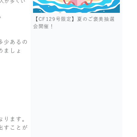
人が多くい
。
【CF129号限定】夏のご褒美抽選
会開催！
多少あるの
めましょ
なります。
出すことが