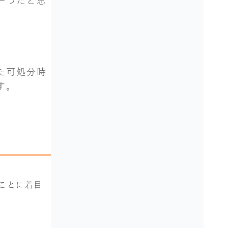
一つだと思
た可処分時
す。
ことに着目