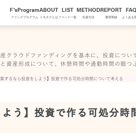
F’sProgram
ABOUT
LIST
METHOD
REPORT
FA
ファンズプログラム
トモタクとは
ファンド一覧
出資方法
運用実績
よくある
OMOTAQU TOPIX
動産クラウドファンディングを基本に、投資につい
金と資産形成について、休憩時間や通勤時間の暇つ
業するなら投資をしよう】投資で作る可処分時間について考える
しよう】投資で作る可処分時