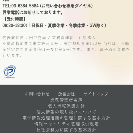
TEL:03-6384-5584 (お問い合わせ専用ダイヤル)
営業電話はお断りしております。
【受付時間】
09:30-18:30(土日祝日・夏季休業・冬季休業・GW除く)
代表取締役 : 田中克尚 / 業務管理者 : 荏原盛人
不動産特定共同事業許可番号 : 東京都知事第133号
当社は、不動
産特定共同事業者(第1号及び第2号)です。
また、電子取引業務を
行います。
お問い合わせ |
運営会社
|
サイトマップ
業務管理者名簿
個人情報保護方針
個人情報の取り扱いについて
電子情報処理組織の管理に関する基本方針
情報セキュリティ管理取引規定
反社会勢力に関する基本方針