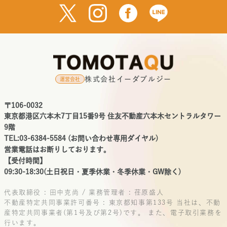
株式会社イーダブルジー
運営会社
〒106-0032
東京都港区六本木7丁目15番9号 住友不動産六本木セントラルタワー
9階
TEL:03-6384-5584 (お問い合わせ専用ダイヤル)
営業電話はお断りしております。
【受付時間】
09:30-18:30(土日祝日・夏季休業・冬季休業・GW除く)
代表取締役 : 田中克尚 / 業務管理者 : 荏原盛人
不動産特定共同事業許可番号 : 東京都知事第133号
当社は、不動
産特定共同事業者(第1号及び第2号)です。
また、電子取引業務を
行います。