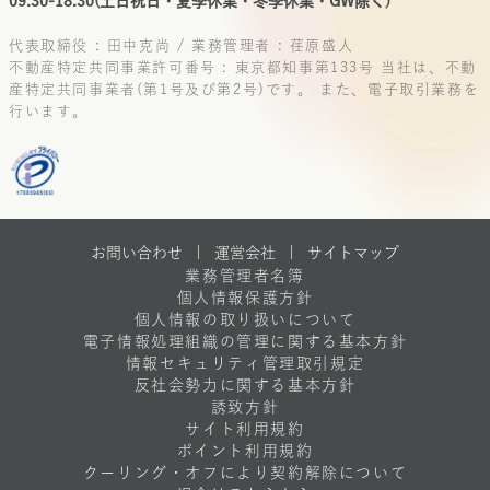
09:30-18:30(土日祝日・夏季休業・冬季休業・GW除く)
代表取締役 : 田中克尚 / 業務管理者 : 荏原盛人
不動産特定共同事業許可番号 : 東京都知事第133号
当社は、不動
産特定共同事業者(第1号及び第2号)です。
また、電子取引業務を
行います。
お問い合わせ |
運営会社
|
サイトマップ
業務管理者名簿
個人情報保護方針
個人情報の取り扱いについて
電子情報処理組織の管理に関する基本方針
情報セキュリティ管理取引規定
反社会勢力に関する基本方針
誘致方針
サイト利用規約
ポイント利用規約
クーリング・オフにより契約解除について