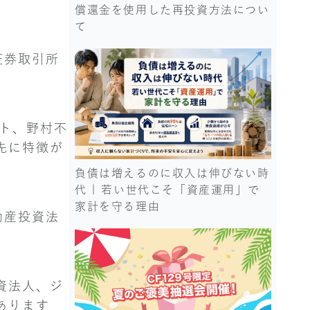
償還金を使用した再投資方法につい
て
、証券取引所
ート、野村不
先に特徴が
負債は増えるのに収入は伸びない時
代 | 若い世代こそ「資産運用」で
家計を守る理由
動産投資法
資法人、ジ
あります