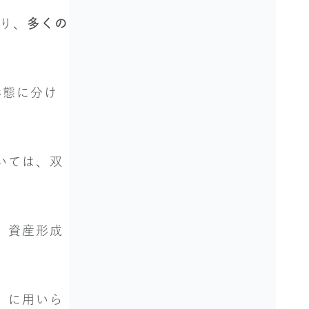
なり、
多くの
形態に分け
いては、双
、資産形成
）に用いら