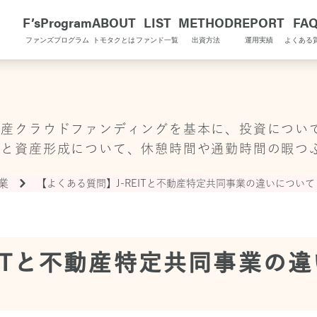
F’sProgram
ABOUT
LIST
METHOD
REPORT
FA
ファンズプログラム
トモタクとは
ファンド一覧
出資方法
運用実績
よくある
OMOTAQU TOPIX
動産クラウドファンディングを基本に、投資につい
金と資産形成について、休憩時間や通勤時間の暇つ
業
【よくある質問】J-REITと不動産特定共同事業の違いについて
EITと不動産特定共同事業の