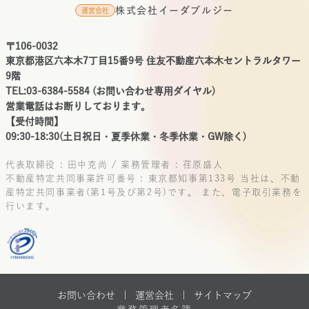
株式会社イーダブルジー
運営会社
〒106-0032
東京都港区六本木7丁目15番9号 住友不動産六本木セントラルタワー
9階
TEL:03-6384-5584 (お問い合わせ専用ダイヤル)
営業電話はお断りしております。
【受付時間】
09:30-18:30(土日祝日・夏季休業・冬季休業・GW除く)
代表取締役 : 田中克尚 / 業務管理者 : 荏原盛人
不動産特定共同事業許可番号 : 東京都知事第133号
当社は、不動
産特定共同事業者(第1号及び第2号)です。
また、電子取引業務を
行います。
お問い合わせ |
運営会社
|
サイトマップ