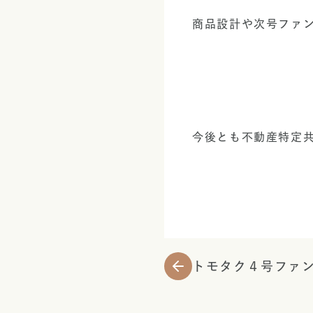
商品設計や次号ファ
今後とも不動産特定共
トモタク４号ファ