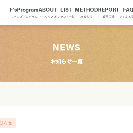
F’sProgram
ABOUT
LIST
METHOD
REPORT
FA
ファンズプログラム
トモタクとは
ファンド一覧
出資方法
運用実績
よくある
NEWS
お知らせ一覧
知らせ