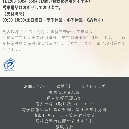
TEL:03-6384-5584 (お問い合わせ専用ダイヤル)
営業電話はお断りしております。
【受付時間】
09:30-18:30(土日祝日・夏季休業・冬季休業・GW除く)
代表取締役 : 田中克尚 / 業務管理者 : 荏原盛人
不動産特定共同事業許可番号 : 東京都知事第133号
当社は、不動
産特定共同事業者(第1号及び第2号)です。
また、電子取引業務を
行います。
お問い合わせ |
運営会社
|
サイトマップ
業務管理者名簿
個人情報保護方針
個人情報の取り扱いについて
電子情報処理組織の管理に関する基本方針
情報セキュリティ管理取引規定
反社会勢力に関する基本方針
誘致方針