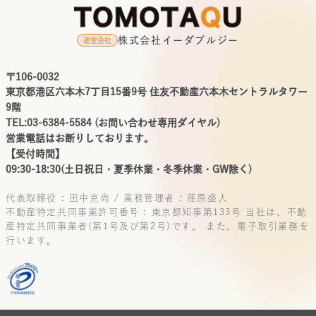
株式会社イーダブルジー
運営会社
〒106-0032
東京都港区六本木7丁目15番9号 住友不動産六本木セントラルタワー
9階
TEL:03-6384-5584 (お問い合わせ専用ダイヤル)
営業電話はお断りしております。
【受付時間】
09:30-18:30(土日祝日・夏季休業・冬季休業・GW除く)
代表取締役 : 田中克尚 / 業務管理者 : 荏原盛人
不動産特定共同事業許可番号 : 東京都知事第133号
当社は、不動
産特定共同事業者(第1号及び第2号)です。
また、電子取引業務を
行います。