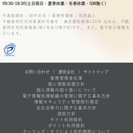
09:30-18:30(土日祝日・夏季休業・冬季休業・GW除く)
代表取締役 : 田中克尚 / 業務管理者 : 荏原盛人
不動産特定共同事業許可番号 : 東京都知事第133号
当社は、不動
産特定共同事業者(第1号及び第2号)です。
また、電子取引業務を
行います。
お問い合わせ |
運営会社
|
サイトマップ
業務管理者名簿
個人情報保護方針
個人情報の取り扱いについて
電子情報処理組織の管理に関する基本方針
情報セキュリティ管理取引規定
反社会勢力に関する基本方針
誘致方針
サイト利用規約
ポイント利用規約
クーリング・オフにより契約解除について