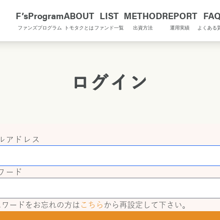
F’sProgram
ABOUT
LIST
METHOD
REPORT
FA
ファンズプログラム
トモタクとは
ファンド一覧
出資方法
運用実績
よくある
ログイン
ルアドレス
ワード
スワードをお忘れの方は
こちら
から再設定して下さい。