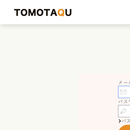
メー
パス
パ