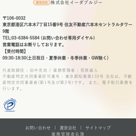
株式会社イーダブルジー
運営会社
〒106-0032
東京都港区六本木7丁目15番9号 住友不動産六本木セントラルタワー
9階
TEL:03-6384-5584 (お問い合わせ専用ダイヤル)
営業電話はお断りしております。
【受付時間】
09:30-18:30(土日祝日・夏季休業・冬季休業・GW除く)
代表取締役 : 田中克尚 / 業務管理者 : 荏原盛人
不動産特定共同事業許可番号 : 東京都知事第133号
当社は、不動
産特定共同事業者(第1号及び第2号)です。
また、電子取引業務を
行います。
お問い合わせ |
運営会社
|
サイトマップ
業務管理者名簿