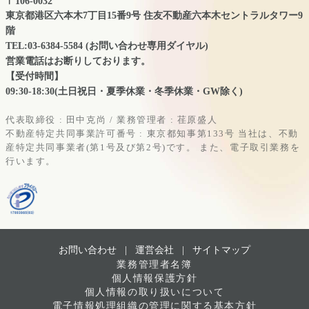
〒106-0032
東京都港区六本木7丁目15番9号 住友不動産六本木セントラルタワー9
階
TEL:03-6384-5584 (お問い合わせ専用ダイヤル)
営業電話はお断りしております。
【受付時間】
09:30-18:30(土日祝日・夏季休業・冬季休業・GW除く)
代表取締役 : 田中克尚 / 業務管理者 : 荏原盛人
不動産特定共同事業許可番号 : 東京都知事第133号
当社は、不動
産特定共同事業者(第1号及び第2号)です。
また、電子取引業務を
行います。
お問い合わせ |
運営会社
|
サイトマップ
業務管理者名簿
個人情報保護方針
個人情報の取り扱いについて
電子情報処理組織の管理に関する基本方針