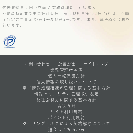
代表取締役 : 田中克尚 / 業務管理者 : 荏原盛人
不動産特定共同事業許可番号 : 東京都知事第133号
当社は、不動
産特定共同事業者(第1号及び第2号)です。
また、電子取引業務を
行います。
お問い合わせ |
運営会社
|
サイトマップ
業務管理者名簿
個人情報保護方針
個人情報の取り扱いについて
電子情報処理組織の管理に関する基本方針
情報セキュリティ管理取引規定
反社会勢力に関する基本方針
誘致方針
サイト利用規約
ポイント利用規約
クーリング・オフにより契約解除について
退会はこちらから