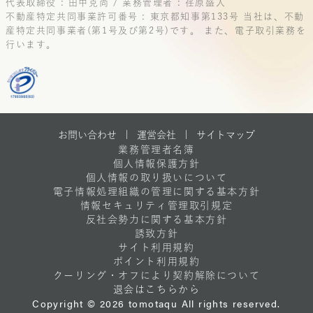
代表取締役 : 田中克尚 / 業務管理者 : 荏原盛人
不動産特定共同事業許可番号 : 東京都知事第133号
当社は、不動
産特定共同事業者(第1号及び第2号)です。
また、電子取引業務を
行います。
お問い合わせ |
運営会社
|
サイトマップ
業務管理者名簿
個人情報保護方針
個人情報の取り扱いについて
電子情報処理組織の管理に関する基本方針
情報セキュリティ管理取引規定
反社会勢力に関する基本方針
誘致方針
サイト利用規約
ポイント利用規約
クーリング・オフにより契約解除について
退会はこちらから
Copyright © 2026 tomotaqu All rights reserved.