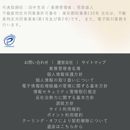
代表取締役 : 田中克尚 / 業務管理者 : 荏原盛人
不動産特定共同事業許可番号 : 東京都知事第133号
当社は、不動
産特定共同事業者(第1号及び第2号)です。
また、電子取引業務を
行います。
お問い合わせ |
運営会社
|
サイトマップ
業務管理者名簿
個人情報保護方針
個人情報の取り扱いについて
電子情報処理組織の管理に関する基本方針
情報セキュリティ管理取引規定
反社会勢力に関する基本方針
誘致方針
サイト利用規約
ポイント利用規約
クーリング・オフにより契約解除について
退会はこちらから