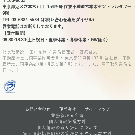
〒106-0032
東京都港区六本木7丁目15番9号 住友不動産六本木セントラルタワー
9階
TEL:03-6384-5584 (お問い合わせ専用ダイヤル)
営業電話はお断りしております。
【受付時間】
09:30-18:30(土日祝日・夏季休業・冬季休業・GW除く)
代表取締役 : 田中克尚 / 業務管理者 : 荏原盛人
不動産特定共同事業許可番号 : 東京都知事第133号
当社は、不動
産特定共同事業者(第1号及び第2号)です。
また、電子取引業務を
行います。
お問い合わせ |
運営会社
|
サイトマップ
業務管理者名簿
個人情報保護方針
個人情報の取り扱いについて
電子情報処理組織の管理に関する基本方針