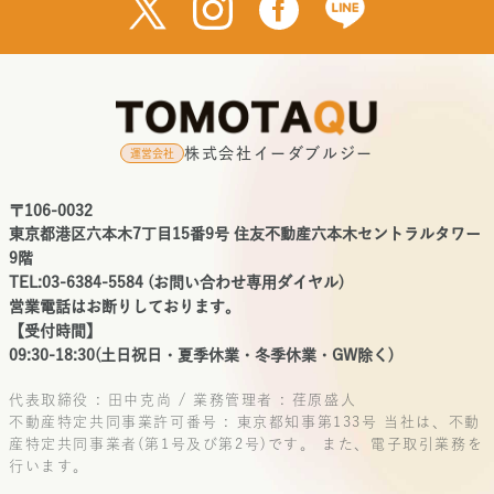
株式会社イーダブルジー
運営会社
〒106-0032
東京都港区六本木7丁目15番9号 住友不動産六本木セントラルタワー
9階
TEL:03-6384-5584 (お問い合わせ専用ダイヤル)
営業電話はお断りしております。
【受付時間】
09:30-18:30(土日祝日・夏季休業・冬季休業・GW除く)
代表取締役 : 田中克尚 / 業務管理者 : 荏原盛人
不動産特定共同事業許可番号 : 東京都知事第133号
当社は、不動
産特定共同事業者(第1号及び第2号)です。
また、電子取引業務を
行います。