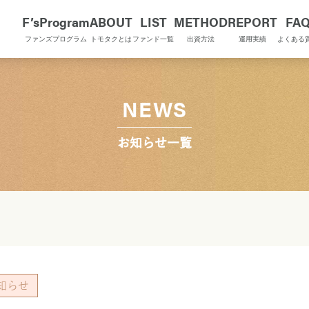
F’sProgram
ABOUT
LIST
METHOD
REPORT
FA
ファンズプログラム
トモタクとは
ファンド一覧
出資方法
運用実績
よくある
NEWS
お知らせ一覧
知らせ