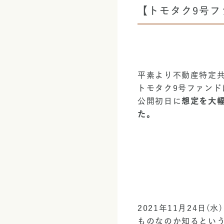
【トモタク9号
平素より不動産特定
トモタク9号ファン
公開初日に
想定を大幅
た。
2021年11月24
ものなのか知るとい