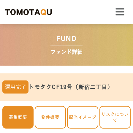
FUND
ファンド詳細
運用完了
トモタクCF19号（新宿二丁目）
リスクについ
募集概要
物件概要
配当イメージ
て