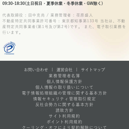
09:30-18:30(土日祝日・夏季休業・冬季休業・GW除く)
代表取締役 : 田中克尚 / 業務管理者 : 荏原盛人
不動産特定共同事業許可番号 : 東京都知事第133号
当社は、不動
産特定共同事業者(第1号及び第2号)です。
また、電子取引業務を
行います。
お問い合わせ |
運営会社
|
サイトマップ
業務管理者名簿
個人情報保護方針
個人情報の取り扱いについて
電子情報処理組織の管理に関する基本方針
情報セキュリティ管理取引規定
反社会勢力に関する基本方針
誘致方針
サイト利用規約
ポイント利用規約
クーリング・オフにより契約解除について