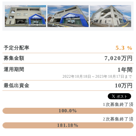
5.3
%
予定分配率
7,020
万円
募集金額
1
年間
運用期間
2022年10月18日～2023年10月17日まで
10
万円
最低出資金
1次募集終了済
100.0%
2次募集終了済
181.18%