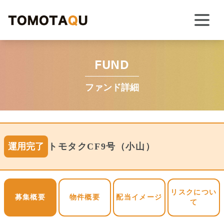
FUND
ファンド詳細
運用完了
トモタクCF9号（小山）
リスクについ
募集概要
物件概要
配当イメージ
て