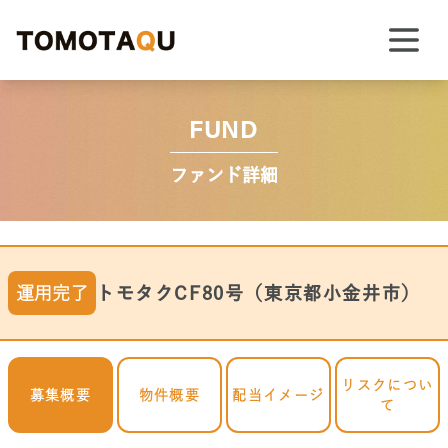
FUND
ファンド詳細
運用完了
トモタクCF80号（東京都小金井市）
リスクについ
募集概要
物件概要
配当イメージ
て