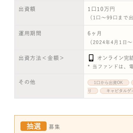
出資額
1口10万円
（1口〜99口まで
運用期間
6
ヶ月
（2024年4月1日～
出資方法＜金額＞
オンライン完
* 当ファンドは
その他
1口から出資OK
り
キャピタルゲ
抽選
募集