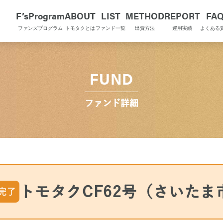
F’sProgram
ABOUT
LIST
METHOD
REPORT
FA
ファンズプログラム
トモタクとは
ファンド一覧
出資方法
運用実績
よくある
FUND
ファンド詳細
トモタクCF62号（さいたま
完了